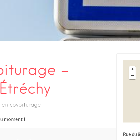
oiturage –
+
−
Étréchy
 en covoiturage
s du moment !
Rue du 