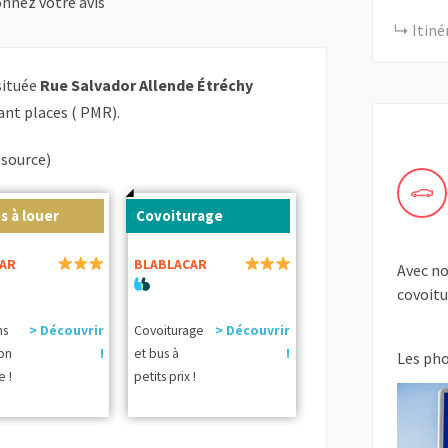
nnez votre avis
Itiné
située
Rue Salvador Allende Étréchy
nt places ( PMR).
(source)
s à louer
Covoiturage
AR
BLABLACAR
Avec no
covoitu
ns
> Découvrir
Covoiturage
> Découvrir
ion
!
et bus à
!
Les ph
e !
petits prix !