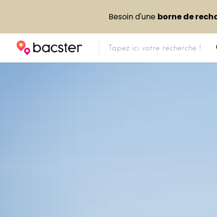
Besoin d'une
borne de rech