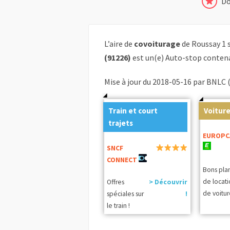
Do
L’aire de
covoiturage
de Roussay 1 
(91226)
est un(e) Auto-stop contena
Mise à jour du 2018-05-16 par BNLC 
Train et court
Voiture
trajets
EUROPC
SNCF
CONNECT
Bons pla
de locat
Offres
> Découvrir
de voitur
spéciales sur
!
le train !