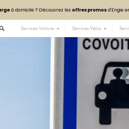
arge
à domicile ? Découvrez les
offres promos
d'Engie 
Services Voiture
Services Vélos
Serv