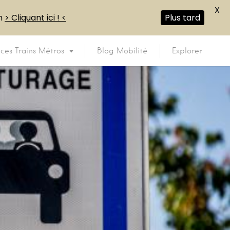
X
en
> Cliquant ici ! <
Plus tard
ices Trains Métros
Blog Mobilité
Explorer