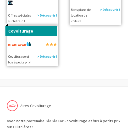
Bons plans de
> Découvrir !
Offres spéciales
> Découvrir !
location de
sur le train !
voiture !
Covoiturage
BLABLACAR
Covoiturage et
> Découvrir !
bus à petits prix !
Aires Covoiturage
Avec notre partenaire
BlaBlaCar
- covoiturage et bus à petits prix
sur Cuignières !