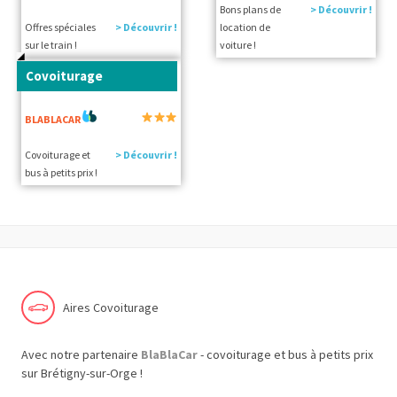
Bons plans de
> Découvrir !
Offres spéciales
> Découvrir !
location de
sur le train !
voiture !
Covoiturage
BLABLACAR
Covoiturage et
> Découvrir !
bus à petits prix !
Aires Covoiturage
Avec notre partenaire
BlaBlaCar
- covoiturage et bus à petits prix
sur Brétigny-sur-Orge !