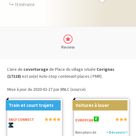
Itinéraire
Review
L’aire de
covoiturage
de Place du village située
Corignac
(17118)
est un(e) Auto-stop contenant places ( PMR).
Mise à jour du 2020-02-27 par BNLC (source)
Train et court trajets
Voitures à louer
SNCF CONNECT
EUROPCAR
Bons plans de
> Découvrir !