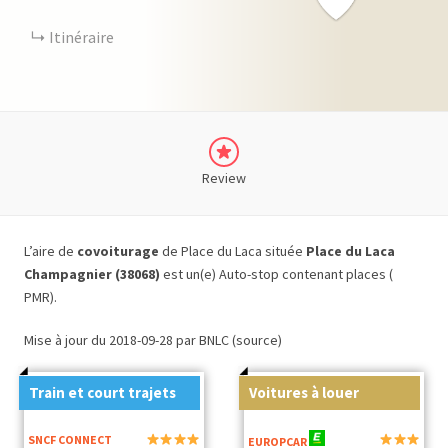
Itinéraire
Review
L’aire de
covoiturage
de Place du Laca située
Place du Laca
Champagnier (38068)
est un(e) Auto-stop contenant places (
PMR).
Mise à jour du 2018-09-28 par BNLC (source)
Train et court trajets
Voitures à louer
SNCF CONNECT
EUROPCAR