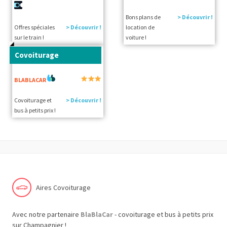
Bons plans de
> Découvrir !
Offres spéciales
> Découvrir !
location de
sur le train !
voiture !
Covoiturage
BLABLACAR
Covoiturage et
> Découvrir !
bus à petits prix !
Aires Covoiturage
Avec notre partenaire
BlaBlaCar
- covoiturage et bus à petits prix
sur Champagnier !