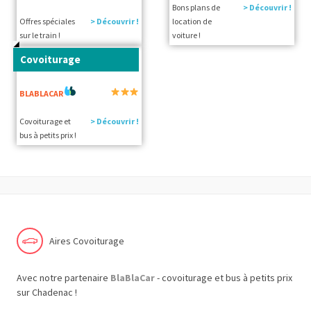
Bons plans de
> Découvrir !
Offres spéciales
> Découvrir !
location de
sur le train !
voiture !
Covoiturage
BLABLACAR
Covoiturage et
> Découvrir !
bus à petits prix !
Aires Covoiturage
Avec notre partenaire
BlaBlaCar
- covoiturage et bus à petits prix
sur Chadenac !