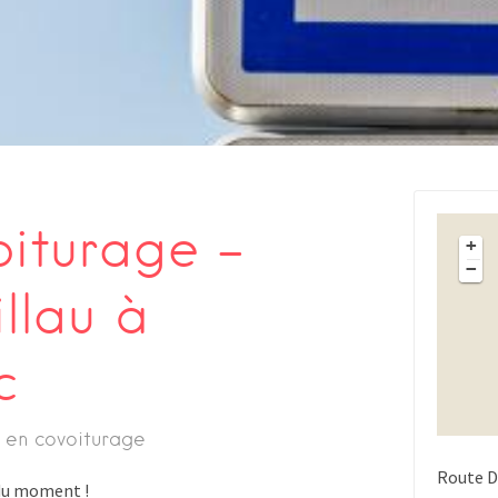
oiturage –
+
−
illau à
c
 en covoiturage
Route D
s du moment !