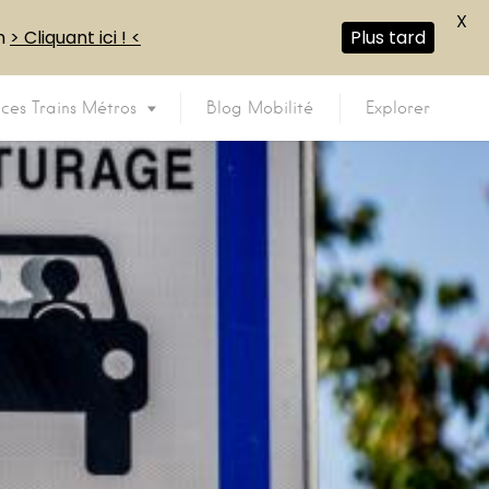
X
en
> Cliquant ici ! <
Plus tard
ices Trains Métros
Blog Mobilité
Explorer