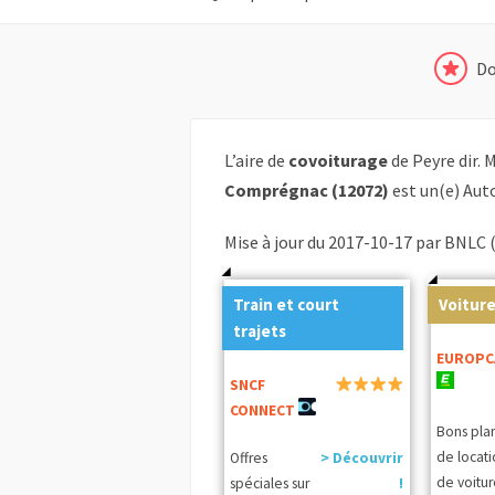
Do
L’aire de
covoiturage
de Peyre dir. 
Comprégnac (12072)
est un(e) Aut
Mise à jour du 2017-10-17 par BNLC 
Train et court
Voiture
trajets
EUROPC
SNCF
CONNECT
Bons pla
de locat
Offres
> Découvrir
de voitur
spéciales sur
!