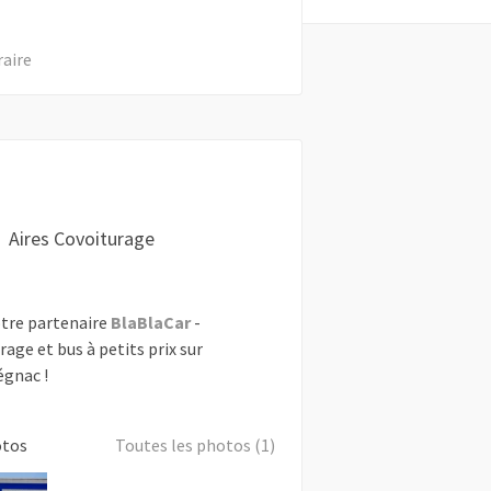
raire
Aires Covoiturage
tre partenaire
BlaBlaCar
-
rage et bus à petits prix sur
gnac !
otos
Toutes les photos (1)