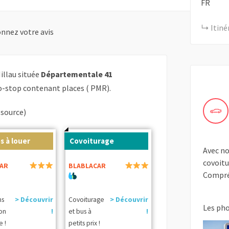
FR
Itiné
nnez votre avis
Millau située
Départementale 41
o-stop contenant places ( PMR).
(source)
s à louer
Covoiturage
Avec no
covoitu
AR
BLABLACAR
Compré
ns
> Découvrir
Covoiturage
> Découvrir
Les ph
ion
!
et bus à
!
e !
petits prix !