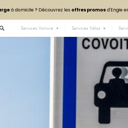
arge
à domicile ? Découvrez les
offres promos
d'Engie 
Services Voiture
Services Vélos
Serv