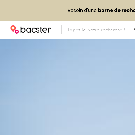
Besoin d'une
borne de rech