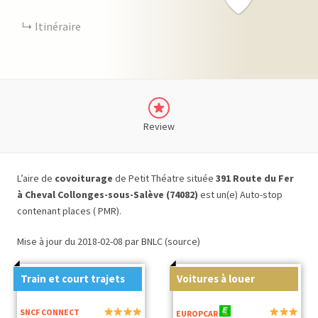
Itinéraire
Review
L’aire de
covoiturage
de Petit Théatre située
391 Route du Fer
à Cheval Collonges-sous-Salève (74082)
est un(e) Auto-stop
contenant places ( PMR).
Mise à jour du 2018-02-08 par BNLC (source)
Train et court trajets
Voitures à louer
SNCF CONNECT
EUROPCAR