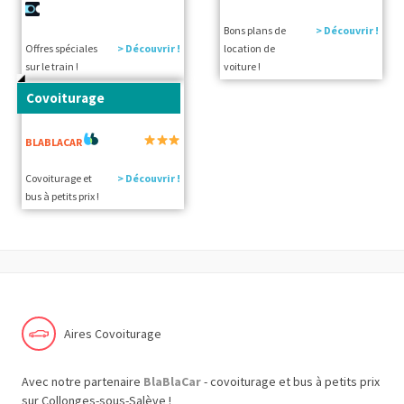
Bons plans de
> Découvrir !
Offres spéciales
> Découvrir !
location de
sur le train !
voiture !
Covoiturage
BLABLACAR
Covoiturage et
> Découvrir !
bus à petits prix !
Aires Covoiturage
Avec notre partenaire
BlaBlaCar
- covoiturage et bus à petits prix
sur Collonges-sous-Salève !