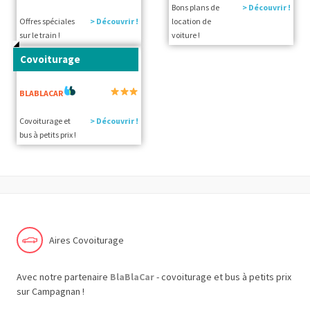
Bons plans de
> Découvrir !
Offres spéciales
> Découvrir !
location de
sur le train !
voiture !
Covoiturage
BLABLACAR
Covoiturage et
> Découvrir !
bus à petits prix !
Aires Covoiturage
Avec notre partenaire
BlaBlaCar
- covoiturage et bus à petits prix
sur Campagnan !