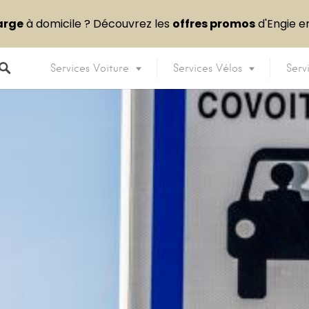
arge
à domicile ? Découvrez les
offres promos
d'Engie 
Services Voiture
Services Vélos
Serv