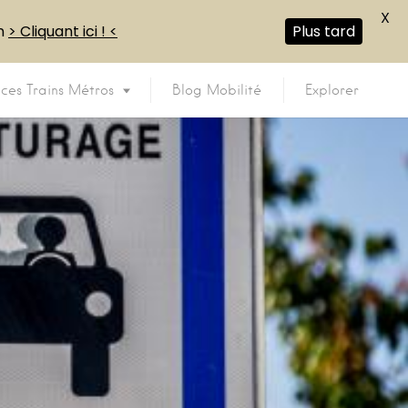
X
en
> Cliquant ici ! <
Plus tard
ices Trains Métros
Blog Mobilité
Explorer