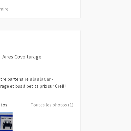
raire
Aires Covoiturage
tre partenaire
BlaBlaCar
-
age et bus à petits prix sur Creil !
otos
Toutes les photos (1)