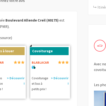
nnez votre avis
Itiné
tuée
Boulevard Allende Creil (60175)
est
 PMR).
(source)
s à louer
Covoiturage
AR
BLABLACAR
Avec no
covoitur
ns
> Découvrir
Covoiturage
> Découvrir
ion
!
et bus à
!
Les ph
e !
petits prix !