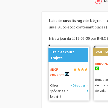
Do
L’aire de
covoiturage
de Mégret si
un(e) Auto-stop contenant places (
Mise à jour du 2019-06-20 par BNLC 
Train et court
Voiture
trajets
EUROPC
SNCF
CONNECT
Bons pla
de locat
Offres
> Découvrir
de voitur
spéciales sur
!
le train !