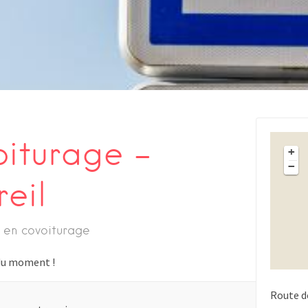
oiturage –
+
−
eil
 en covoiturage
s du moment !
Route d