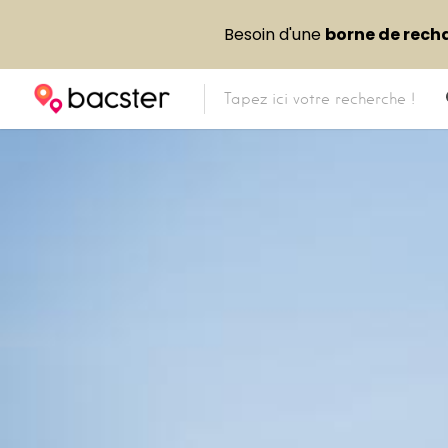
Besoin d'une
borne de rech