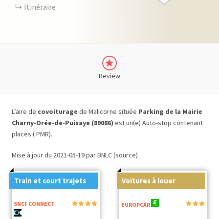
Itinéraire
Review
L’aire de
covoiturage
de Malicorne située
Parking de la Mairie
Charny-Orée-de-Puisaye (89086)
est un(e) Auto-stop contenant
places ( PMR).
Mise à jour du 2021-05-19 par BNLC (source)
Train et court trajets
Voitures à louer
SNCF CONNECT
EUROPCAR