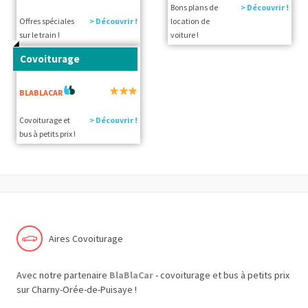
Bons plans de
> Découvrir !
Offres spéciales
> Découvrir !
location de
sur le train !
voiture !
Covoiturage
BLABLACAR
Covoiturage et
> Découvrir !
bus à petits prix !
Aires Covoiturage
Avec notre partenaire
BlaBlaCar
- covoiturage et bus à petits prix
sur Charny-Orée-de-Puisaye !