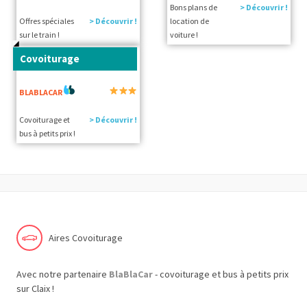
Bons plans de
> Découvrir !
Offres spéciales
> Découvrir !
location de
sur le train !
voiture !
Covoiturage
BLABLACAR
Covoiturage et
> Découvrir !
bus à petits prix !
Aires Covoiturage
Avec notre partenaire
BlaBlaCar
- covoiturage et bus à petits prix
sur Claix !