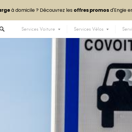
arge
à domicile ? Découvrez les
offres promos
d'Engie 
Services Voiture
Services Vélos
Serv