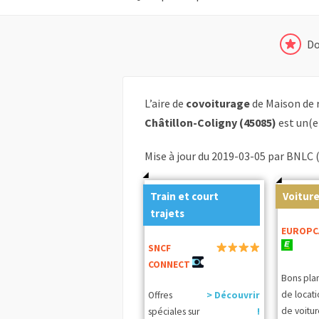
Do
L’aire de
covoiturage
de Maison de 
Châtillon-Coligny (45085)
est un(e
Mise à jour du 2019-03-05 par BNLC 
Train et court
Voiture
trajets
EUROPC
SNCF
CONNECT
Bons pla
de locat
Offres
> Découvrir
de voitur
spéciales sur
!