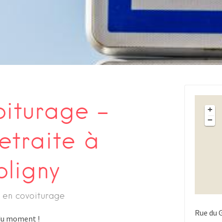
oiturage –
+
−
etraite à
oligny
 en covoiturage
Rue du 
s du moment !