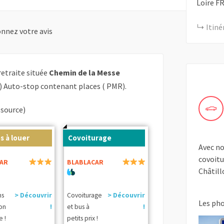
Loire
F
Itiné
nnez votre avis
retraite située
Chemin de la Messe
) Auto-stop contenant places ( PMR).
(source)
s à louer
Covoiturage
Avec no
covoitu
AR
BLABLACAR
Châtill
ns
> Découvrir
Covoiturage
> Découvrir
Les ph
ion
!
et bus à
!
e !
petits prix !