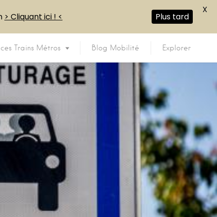
X
en
> Cliquant ici ! <
Plus tard
ices Trains Métros
Blog Mobilité
Explorer