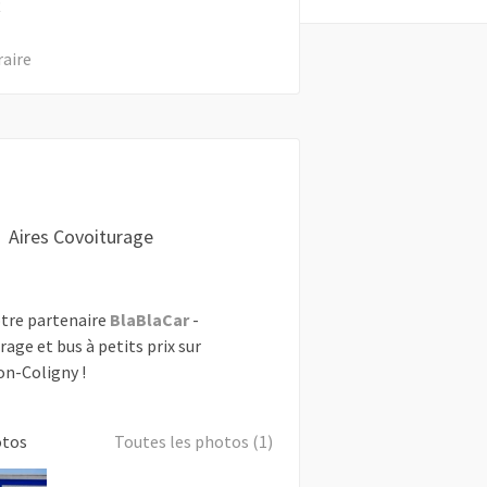
R
raire
Aires Covoiturage
tre partenaire
BlaBlaCar
-
rage et bus à petits prix sur
on-Coligny !
otos
Toutes les photos (1)