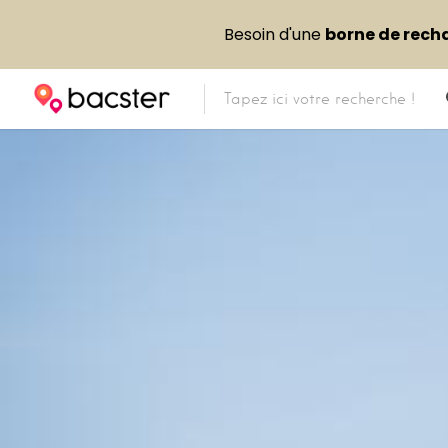
Besoin d'une
borne de rech