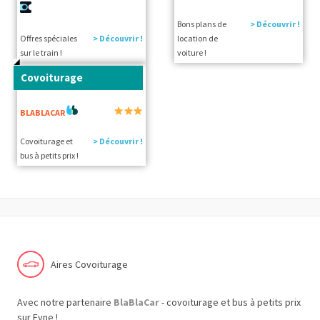
Bons plans de
> Découvrir !
Offres spéciales
> Découvrir !
location de
sur le train !
voiture !
Covoiturage
BLABLACAR
Covoiturage et
> Découvrir !
bus à petits prix !
Aires Covoiturage
Avec notre partenaire
BlaBlaCar
- covoiturage et bus à petits prix
sur Eyne !