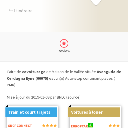
Itinéraire
Review
L’aire de
covoiturage
de Maison de le Vallée située
Avenguda de
Cerdagna Eyne (66075)
est un(e) Auto-stop contenant places (
PMR).
Mise à jour du 2019-01-09 par BNLC (source)
Train et court trajets
Voitures à louer
SNCF CONNECT
EUROPCAR