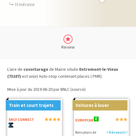
Itinéraire
Review
L’aire de
covoiturage
de Mairie située
Entremont-le-Vieux
(73107)
est un(e) Auto-stop contenant places ( PMR).
Mise à jour du 2019-06-20 par BNLC (source)
Train et court trajets
Voitures à louer
SNCF CONNECT
EUROPCAR
Bons plans de
> Découvrir !