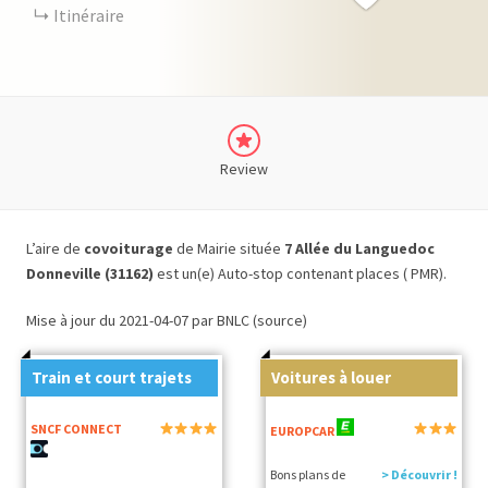
Itinéraire
Review
L’aire de
covoiturage
de Mairie située
7 Allée du Languedoc
Donneville (31162)
est un(e) Auto-stop contenant places ( PMR).
Mise à jour du 2021-04-07 par BNLC (source)
Train et court trajets
Voitures à louer
SNCF CONNECT
EUROPCAR
Bons plans de
> Découvrir !