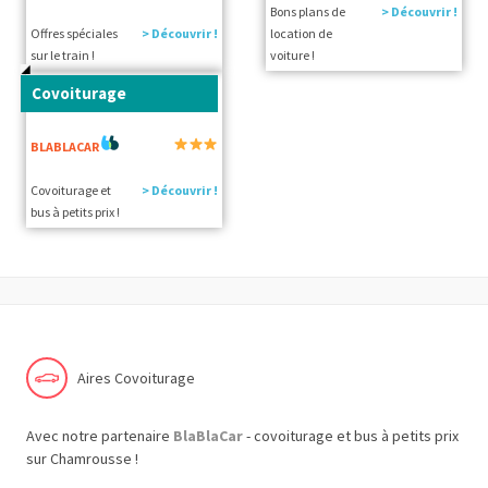
Bons plans de
> Découvrir !
Offres spéciales
> Découvrir !
location de
sur le train !
voiture !
Covoiturage
BLABLACAR
Covoiturage et
> Découvrir !
bus à petits prix !
Aires Covoiturage
Avec notre partenaire
BlaBlaCar
- covoiturage et bus à petits prix
sur Chamrousse !