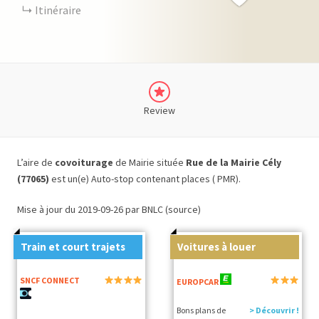
Itinéraire
Review
L’aire de
covoiturage
de Mairie située
Rue de la Mairie Cély
(77065)
est un(e) Auto-stop contenant places ( PMR).
Mise à jour du 2019-09-26 par BNLC (source)
Train et court trajets
Voitures à louer
SNCF CONNECT
EUROPCAR
Bons plans de
> Découvrir !