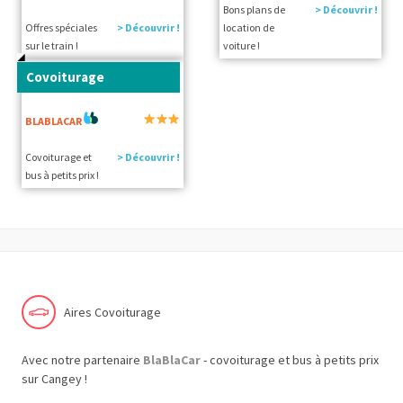
Bons plans de
> Découvrir !
Offres spéciales
> Découvrir !
location de
sur le train !
voiture !
Covoiturage
BLABLACAR
Covoiturage et
> Découvrir !
bus à petits prix !
Aires Covoiturage
Avec notre partenaire
BlaBlaCar
- covoiturage et bus à petits prix
sur Cangey !