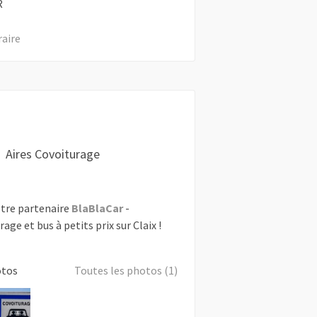
R
raire
Aires Covoiturage
tre partenaire
BlaBlaCar
-
age et bus à petits prix sur Claix !
otos
Toutes les photos (1)