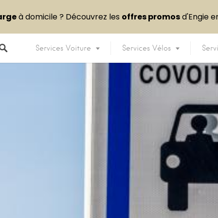
arge
à domicile ? Découvrez les
offres promos
d'Engie 
Services Voiture
Services Vélos
Serv