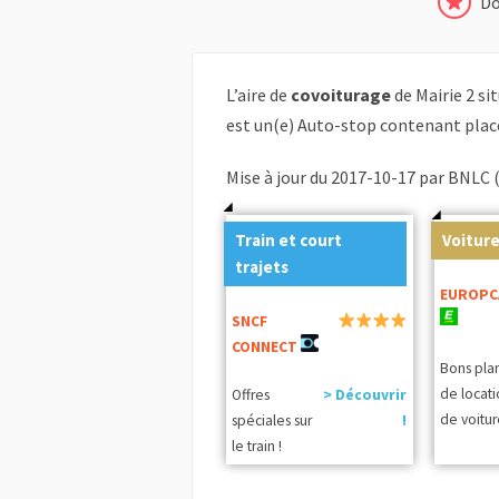
Do
L’aire de
covoiturage
de Mairie 2 si
est un(e) Auto-stop contenant plac
Mise à jour du 2017-10-17 par BNLC 
Train et court
Voiture
trajets
EUROPC
SNCF
CONNECT
Bons pla
de locat
Offres
> Découvrir
de voitur
spéciales sur
!
le train !