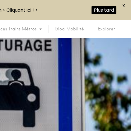
X
en
> Cliquant ici ! <
Plus tard
ices Trains Métros
Blog Mobilité
Explorer