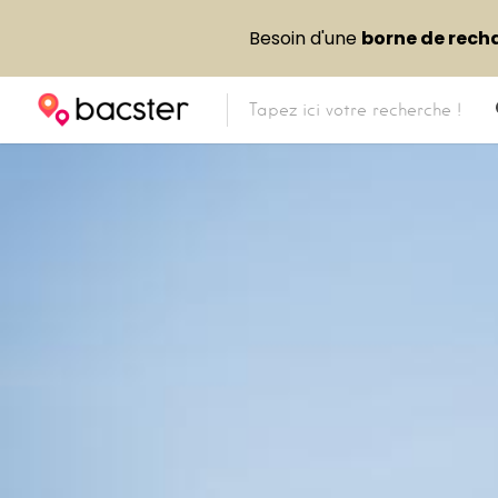
Besoin d'une
borne de rech