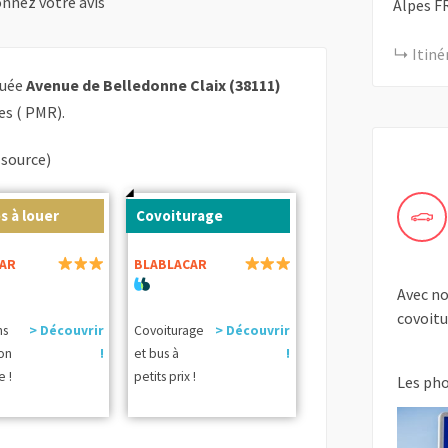
nnez votre avis
Alpes
F
Itiné
tuée
Avenue de Belledonne Claix (38111)
es ( PMR).
(source)
s à louer
Covoiturage
AR
BLABLACAR
Avec no
covoitur
ns
> Découvrir
Covoiturage
> Découvrir
ion
!
et bus à
!
e !
petits prix !
Les ph