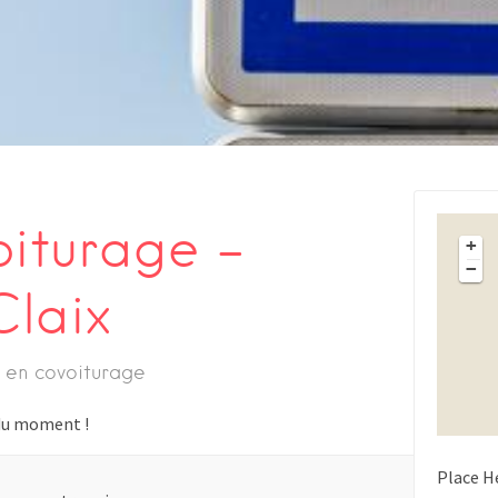
oiturage –
+
−
Claix
 en covoiturage
s du moment !
Place H