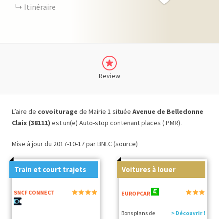
Itinéraire
Review
L’aire de
covoiturage
de Mairie 1 située
Avenue de Belledonne
Claix (38111)
est un(e) Auto-stop contenant places ( PMR).
Mise à jour du 2017-10-17 par BNLC (source)
Train et court trajets
Voitures à louer
SNCF CONNECT
EUROPCAR
Bons plans de
> Découvrir !