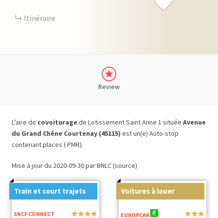
Itinéraire
Review
L’aire de
covoiturage
de Lotissement Saint Anne 1 située
Avenue
du Grand Chêne Courtenay (45115)
est un(e) Auto-stop
contenant places ( PMR).
Mise à jour du 2020-09-30 par BNLC (source)
Train et court trajets
Voitures à louer
SNCF CONNECT
EUROPCAR