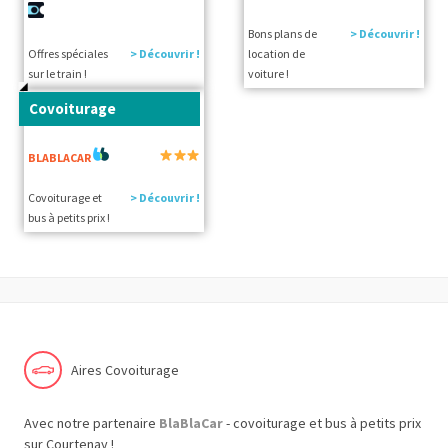
Bons plans de
> Découvrir !
Offres spéciales
> Découvrir !
location de
sur le train !
voiture !
Covoiturage
BLABLACAR
Covoiturage et
> Découvrir !
bus à petits prix !
Aires Covoiturage
Avec notre partenaire
BlaBlaCar
- covoiturage et bus à petits prix
sur Courtenay !