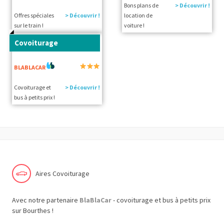
Bons plans de
> Découvrir !
Offres spéciales
> Découvrir !
location de
sur le train !
voiture !
Covoiturage
BLABLACAR
Covoiturage et
> Découvrir !
bus à petits prix !
Aires Covoiturage
Avec notre partenaire
BlaBlaCar
- covoiturage et bus à petits prix
sur Bourthes !