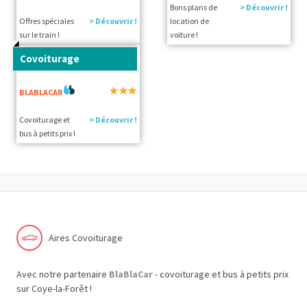
Bons plans de
> Découvrir !
Offres spéciales
> Découvrir !
location de
sur le train !
voiture !
Covoiturage
BLABLACAR
Covoiturage et
> Découvrir !
bus à petits prix !
Aires Covoiturage
Avec notre partenaire
BlaBlaCar
- covoiturage et bus à petits prix
sur Coye-la-Forêt !