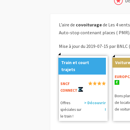
Do
L’aire de
covoiturage
de Les 4 vent
Auto-stop contenant places ( PMR)
Mise à jour du 2019-07-15 par BNLC 
Train et court
Voiture
trajets
EUROPC
SNCF
CONNECT
Bons pla
de locat
Offres
> Découvrir
de voitur
spéciales sur
!
le train !