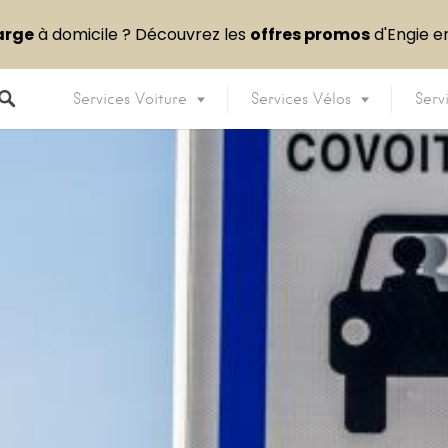
arge
à domicile ? Découvrez les
offres promos
d'Engie 
Services Voiture
Services Vélos
Serv