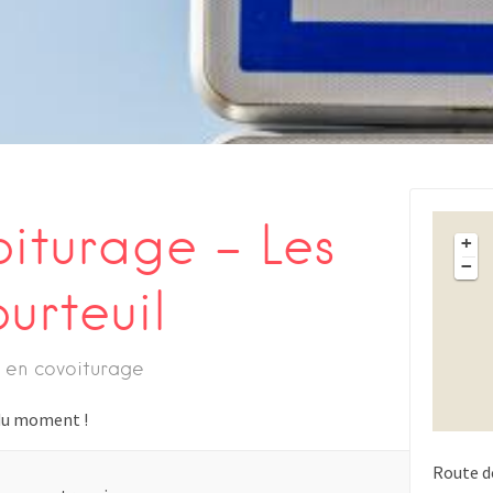
oiturage – Les
+
−
urteuil
 en covoiturage
s du moment !
Route d