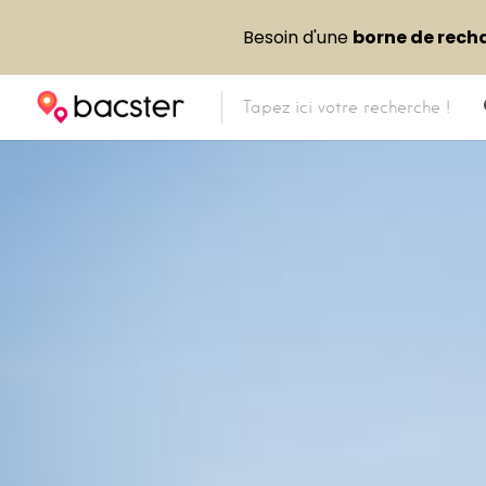
Besoin d'une
borne de rech