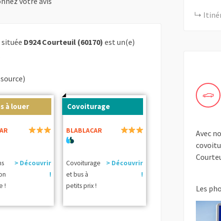
nnez votre avis
Itiné
s située
D924 Courteuil (60170)
est un(e)
.
(source)
s à louer
Covoiturage
AR
BLABLACAR
Avec no
covoitu
Courteu
ns
> Découvrir
Covoiturage
> Découvrir
ion
!
et bus à
!
e !
petits prix !
Les ph