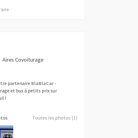
raire
Aires Covoiturage
tre partenaire
BlaBlaCar
-
rage et bus à petits prix sur
il !
otos
Toutes les photos (1)