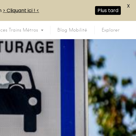
X
en
> Cliquant ici ! <
Plus tard
ices Trains Métros
Blog Mobilité
Explorer