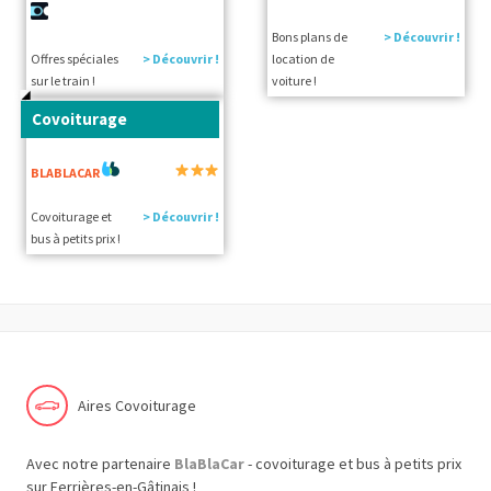
Bons plans de
> Découvrir !
Offres spéciales
> Découvrir !
location de
sur le train !
voiture !
Covoiturage
BLABLACAR
Covoiturage et
> Découvrir !
bus à petits prix !
Aires Covoiturage
Avec notre partenaire
BlaBlaCar
- covoiturage et bus à petits prix
sur Ferrières-en-Gâtinais !