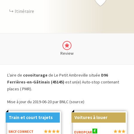
Itinéraire
Review
L’aire de
covoiturage
de Le Petit Ambreville située
D96
Ferrières-en-Gâtinais (45145)
est un(e) Auto-stop contenant
places ( PMR).
Mise à jour du 2019-06-20 par BNLC (source)
Train et court trajets
Voitures à louer
SNCF CONNECT
EUROPCAR