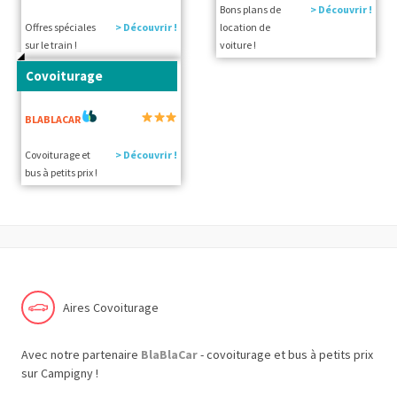
Bons plans de
> Découvrir !
Offres spéciales
> Découvrir !
location de
sur le train !
voiture !
Covoiturage
BLABLACAR
Covoiturage et
> Découvrir !
bus à petits prix !
Aires Covoiturage
Avec notre partenaire
BlaBlaCar
- covoiturage et bus à petits prix
sur Campigny !