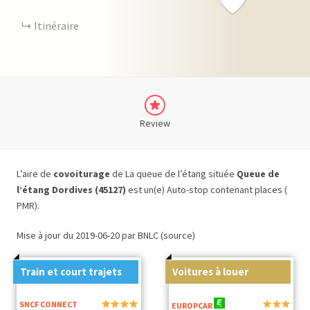
Itinéraire
Review
L’aire de
covoiturage
de La queue de l’étang située
Queue de
l’étang Dordives (45127)
est un(e) Auto-stop contenant places (
PMR).
Mise à jour du 2019-06-20 par BNLC (source)
Train et court trajets
Voitures à louer
SNCF CONNECT
EUROPCAR