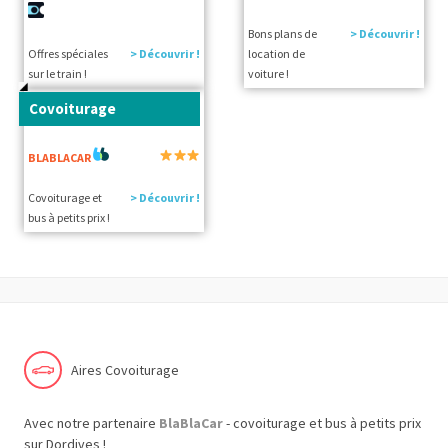
Bons plans de
> Découvrir !
Offres spéciales
> Découvrir !
location de
sur le train !
voiture !
Covoiturage
BLABLACAR
Covoiturage et
> Découvrir !
bus à petits prix !
Aires Covoiturage
Avec notre partenaire
BlaBlaCar
- covoiturage et bus à petits prix
sur Dordives !