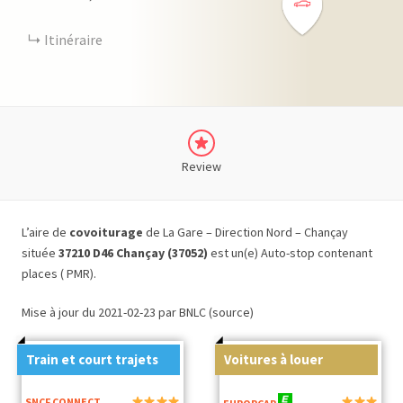
Itinéraire
Review
L’aire de
covoiturage
de La Gare – Direction Nord – Chançay
située
37210 D46 Chançay (37052)
est un(e) Auto-stop contenant
places ( PMR).
Mise à jour du 2021-02-23 par BNLC (source)
Train et court trajets
Voitures à louer
SNCF CONNECT