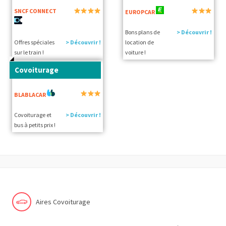
SNCF CONNECT
EUROPCAR
Bons plans de
> Découvrir !
Offres spéciales
> Découvrir !
location de
sur le train !
voiture !
Covoiturage
BLABLACAR
Covoiturage et
> Découvrir !
bus à petits prix !
Aires Covoiturage