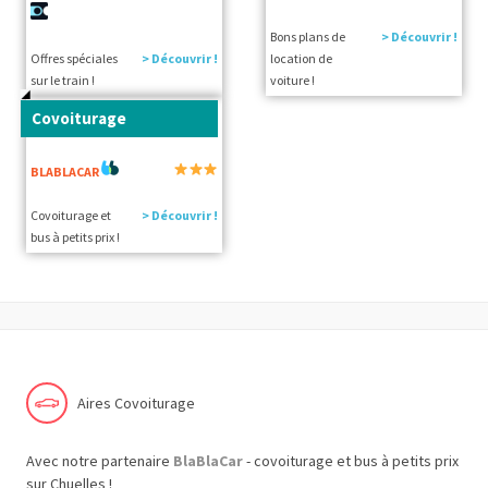
Bons plans de
> Découvrir !
Offres spéciales
> Découvrir !
location de
sur le train !
voiture !
Covoiturage
BLABLACAR
Covoiturage et
> Découvrir !
bus à petits prix !
Aires Covoiturage
Avec notre partenaire
BlaBlaCar
- covoiturage et bus à petits prix
sur Chuelles !