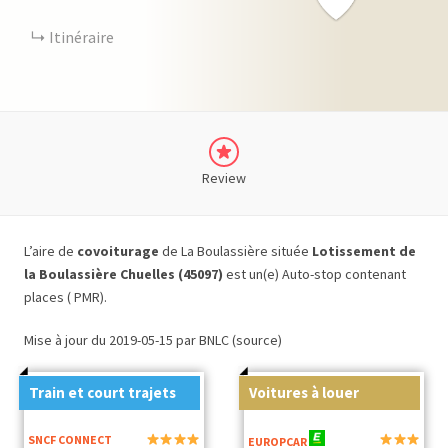
Itinéraire
Review
L’aire de
covoiturage
de La Boulassière située
Lotissement de
la Boulassière Chuelles (45097)
est un(e) Auto-stop contenant
places ( PMR).
Mise à jour du 2019-05-15 par BNLC (source)
Train et court trajets
Voitures à louer
SNCF CONNECT
EUROPCAR