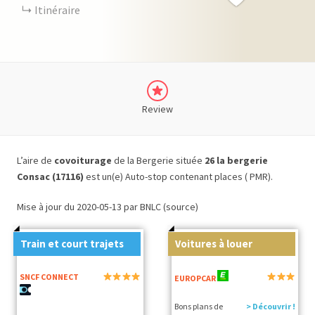
Itinéraire
Review
L’aire de
covoiturage
de la Bergerie située
26 la bergerie
Consac (17116)
est un(e) Auto-stop contenant places ( PMR).
Mise à jour du 2020-05-13 par BNLC (source)
Train et court trajets
Voitures à louer
SNCF CONNECT
EUROPCAR
Bons plans de
> Découvrir !