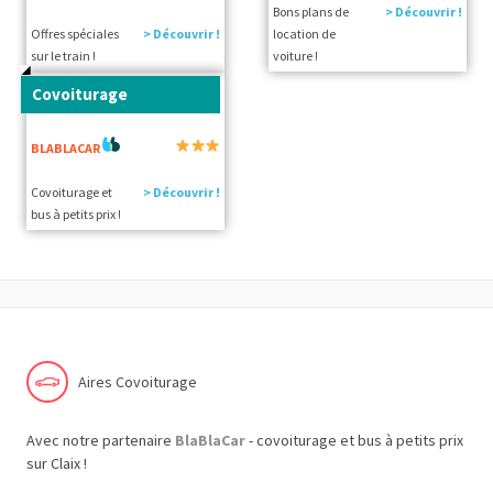
Bons plans de
> Découvrir !
Offres spéciales
> Découvrir !
location de
sur le train !
voiture !
Covoiturage
BLABLACAR
Covoiturage et
> Découvrir !
bus à petits prix !
Aires Covoiturage
Avec notre partenaire
BlaBlaCar
- covoiturage et bus à petits prix
sur Claix !