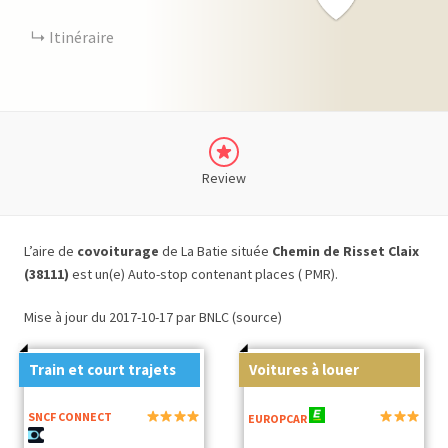
Itinéraire
Review
L’aire de
covoiturage
de La Batie située
Chemin de Risset Claix
(38111)
est un(e) Auto-stop contenant places ( PMR).
Mise à jour du 2017-10-17 par BNLC (source)
Train et court trajets
Voitures à louer
SNCF CONNECT
EUROPCAR