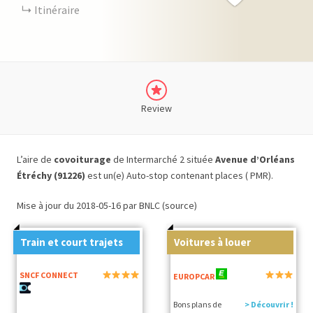
Itinéraire
Review
L’aire de
covoiturage
de Intermarché 2 située
Avenue d’Orléans
Étréchy (91226)
est un(e) Auto-stop contenant places ( PMR).
Mise à jour du 2018-05-16 par BNLC (source)
Train et court trajets
Voitures à louer
SNCF CONNECT
EUROPCAR
Bons plans de
> Découvrir !