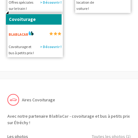
Offres spéciales
> Découvrir !
location de
sur le train !
voiture !
Covoiturage
BLABLACAR
Covoiturage et
> Découvrir !
bus à petits prix !
Aires Covoiturage
Avec notre partenaire
BlaBlaCar
- covoiturage et bus à petits prix
sur Étréchy !
Les photos
Toutes les photos (1)