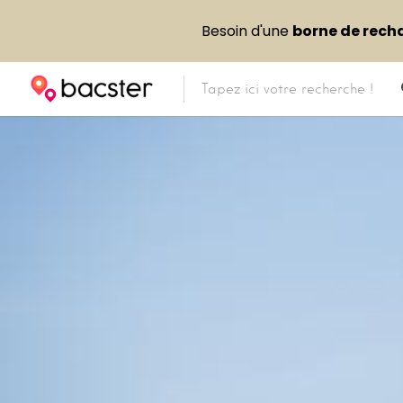
Besoin d'une
borne de rech