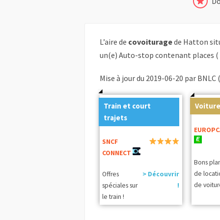
Do
L’aire de
covoiturage
de Hatton si
un(e) Auto-stop contenant places (
Mise à jour du 2019-06-20 par BNLC 
Train et court
Voiture
trajets
EUROPC
SNCF
CONNECT
Bons pla
de locat
Offres
> Découvrir
de voitur
spéciales sur
!
le train !