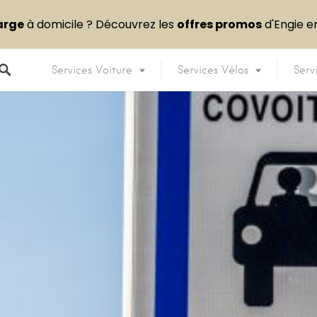
arge
à domicile ? Découvrez les
offres promos
d'Engie 
Services Voiture
Services Vélos
Serv