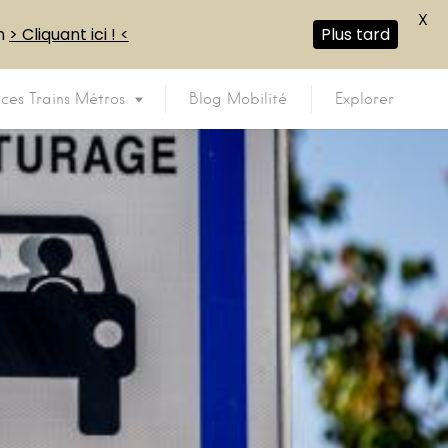
X
en
> Cliquant ici ! <
Plus tard
ices Trains Métros
Blog Mobilité
Explorer