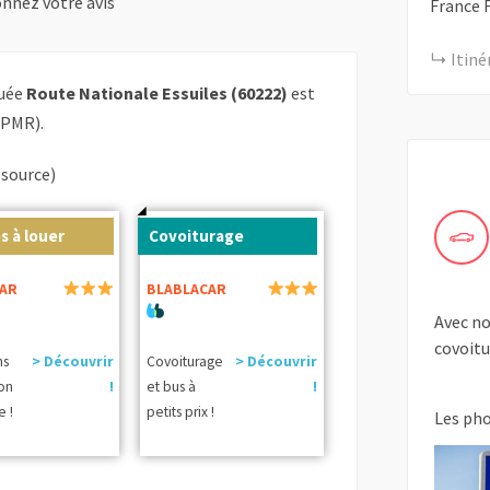
nnez votre avis
France
Itiné
tuée
Route Nationale Essuiles (60222)
est
 PMR).
(source)
s à louer
Covoiturage
AR
BLABLACAR
Avec no
covoitu
ns
> Découvrir
Covoiturage
> Découvrir
ion
!
et bus à
!
e !
petits prix !
Les ph