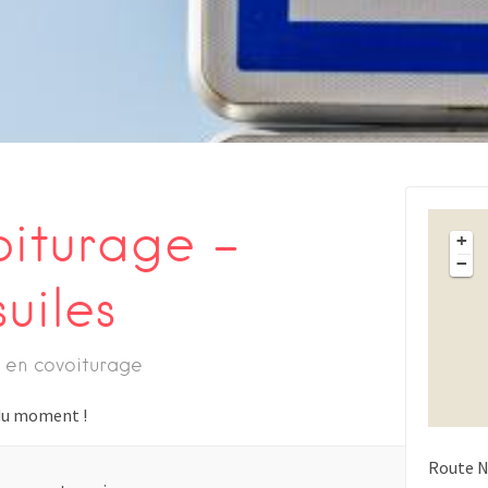
oiturage –
+
−
uiles
 en covoiturage
s du moment !
Route N