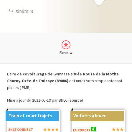
Itinéraire
Review
L’aire de
covoiturage
de Gymnase située
Route de la Mothe
Charny-Orée-de-Puisaye (89086)
est un(e) Auto-stop contenant
places ( PMR).
Mise à jour du 2021-05-19 par BNLC (source)
Train et court trajets
Voitures à louer
SNCF CONNECT
EUROPCAR