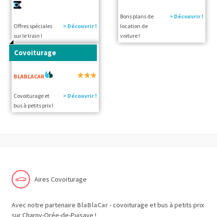
Bons plans de
> Découvrir !
Offres spéciales
> Découvrir !
location de
sur le train !
voiture !
Covoiturage
BLABLACAR
Covoiturage et
> Découvrir !
bus à petits prix !
Aires Covoiturage
Avec notre partenaire
BlaBlaCar
- covoiturage et bus à petits prix
sur Charny-Orée-de-Puisaye !