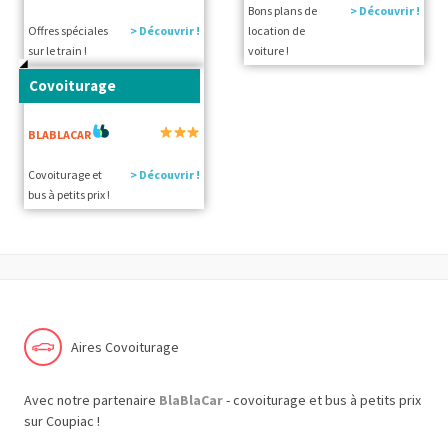
Bons plans de
> Découvrir !
Offres spéciales
> Découvrir !
location de
sur le train !
voiture !
Covoiturage
BLABLACAR
Covoiturage et
> Découvrir !
bus à petits prix !
Aires Covoiturage
Avec notre partenaire
BlaBlaCar
- covoiturage et bus à petits prix
sur Coupiac !