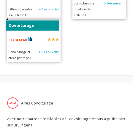
Bons plans de
> Découvrir !
Offres spéciales
> Découvrir !
location de
sur le train !
voiture !
Covoiturage
BLABLACAR
Covoiturage et
> Découvrir !
bus à petits prix !
Aires Covoiturage
Avec notre partenaire
BlaBlaCar
- covoiturage et bus à petits prix
sur Drulingen !