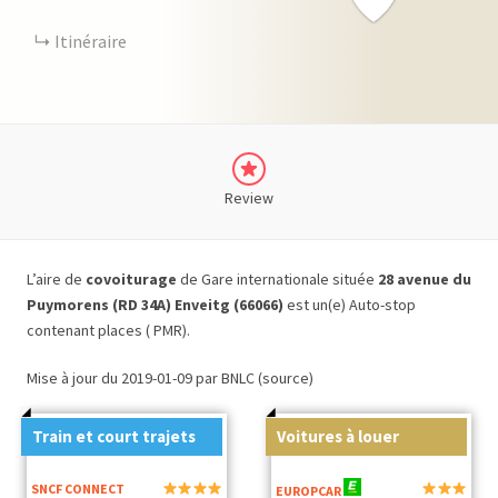
Itinéraire
Review
L’aire de
covoiturage
de Gare internationale située
28 avenue du
Puymorens (RD 34A) Enveitg (66066)
est un(e) Auto-stop
contenant places ( PMR).
Mise à jour du 2019-01-09 par BNLC (source)
Train et court trajets
Voitures à louer
SNCF CONNECT
EUROPCAR