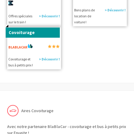
Bons plans de
> Découvrir !
Offres spéciales
> Découvrir !
location de
sur le train !
voiture !
Covoiturage
BLABLACAR
Covoiturage et
> Découvrir !
bus à petits prix !
Aires Covoiturage
Avec notre partenaire
BlaBlaCar
- covoiturage et bus à petits prix
sur Enveitg !