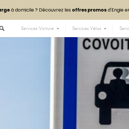
arge
à domicile ? Découvrez les
offres promos
d'Engie 
Services Voiture
Services Vélos
Serv