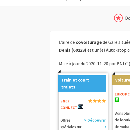
Do
L’aire de
covoiturage
de Gare situé
Denis (60223)
est un(e) Auto-stop c
Mise à jour du 2020-11-20 par BNLC 
Train et court
Voiture
trajets
EUROPC
SNCF
CONNECT
Bons pla
de locat
Offres
> Découvrir
de voitur
spéciales sur
!