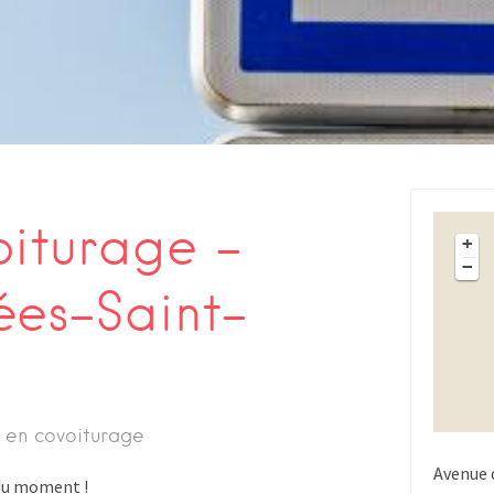
oiturage –
+
−
ées-Saint-
 en covoiturage
Avenue 
s du moment !