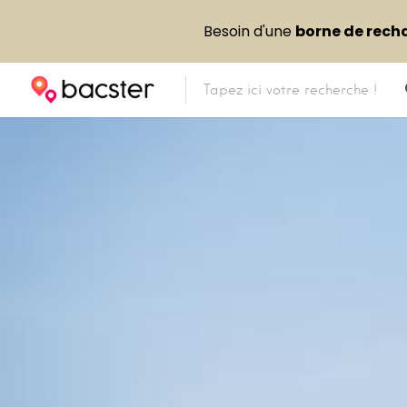
Besoin d'une
borne de rech