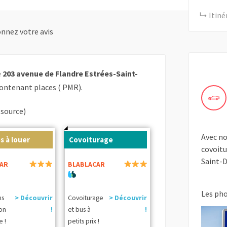
Itiné
nnez votre avis
e
203 avenue de Flandre Estrées-Saint-
ontenant places ( PMR).
(source)
Avec no
s à louer
Covoiturage
covoitu
Saint-D
AR
BLABLACAR
Les ph
ns
> Découvrir
Covoiturage
> Découvrir
ion
!
et bus à
!
e !
petits prix !