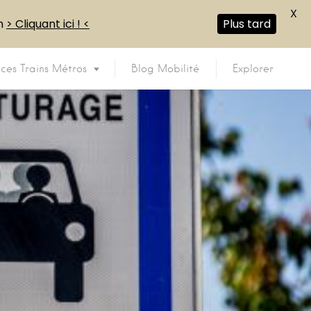
X
en
> Cliquant ici ! <
Plus tard
ices Trains Métros
Blog Mobilité
Explorer