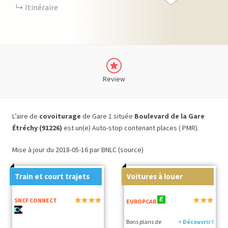
Itinéraire
Review
L’aire de
covoiturage
de Gare 1 située
Boulevard de la Gare
Étréchy (91226)
est un(e) Auto-stop contenant places ( PMR).
Mise à jour du 2018-05-16 par BNLC (source)
Train et court trajets
Voitures à louer
SNCF CONNECT
EUROPCAR
Bons plans de
> Découvrir !