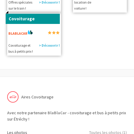
Offres spéciales
> Découvrir !
location de
sur le train !
voiture !
Covoiturage
BLABLACAR
Covoiturage et
> Découvrir !
bus à petits prix !
Aires Covoiturage
Avec notre partenaire
BlaBlaCar
- covoiturage et bus à petits prix
sur Étréchy !
Les photos
Toutes les photos (1)