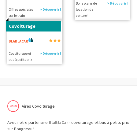
Bons plans de
> Découvrir !
Offres spéciales
> Découvrir !
location de
sur le train !
voiture !
Covoiturage
BLABLACAR
Covoiturage et
> Découvrir !
bus à petits prix !
Aires Covoiturage
Avec notre partenaire
BlaBlaCar
- covoiturage et bus à petits prix
sur Bougneau !