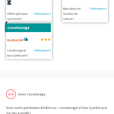
Bons plans de
> Découvrir !
Offres spéciales
> Découvrir !
location de
sur le train !
voiture !
Covoiturage
BLABLACAR
Covoiturage et
> Découvrir !
bus à petits prix !
Aires Covoiturage
Avec notre partenaire
BlaBlaCar
- covoiturage et bus à petits prix
sur Decazeville !