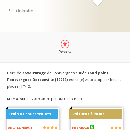
Itinéraire
Review
L’aire de
covoiturage
de Fontvergnes située
rond point
Fontvergnes Decazeville (12089)
est un(e) Auto-stop contenant
places ( PMR).
Mise à jour du 2019-06-20 par BNLC (source)
Train et court trajets
Voitures à louer
SNCF CONNECT
EUROPCAR