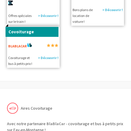
Bons plans de
> Découvrir !
Offres spéciales
> Découvrir !
location de
sur le train !
voiture !
Covoiturage
BLABLACAR
Covoiturage et
> Découvrir !
bus à petits prix !
Aires Covoiturage
Avec notre partenaire
BlaBlaCar
- covoiturage et bus à petits prix
sur Fay-en-Montagne !