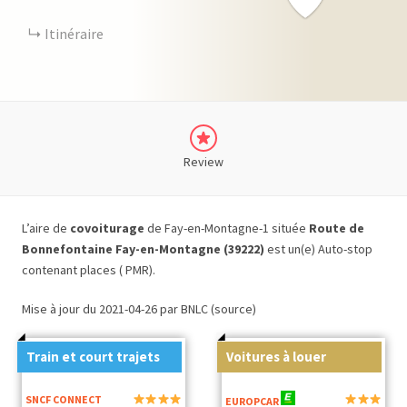
Itinéraire
Review
L’aire de
covoiturage
de Fay-en-Montagne-1 située
Route de
Bonnefontaine Fay-en-Montagne (39222)
est un(e) Auto-stop
contenant places ( PMR).
Mise à jour du 2021-04-26 par BNLC (source)
Train et court trajets
Voitures à louer
SNCF CONNECT
EUROPCAR