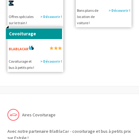
Bons plans de
> Découvrir !
Offres spéciales
> Découvrir !
location de
sur le train !
voiture !
Covoiturage
BLABLACAR
Covoiturage et
> Découvrir !
bus à petits prix !
Aires Covoiturage
Avec notre partenaire
BlaBlaCar
- covoiturage et bus à petits prix
sur Estrée !