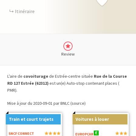
Itinéraire
Review
L’aire de
covoiturage
de Estrée-centre située
Rue de la Course
RD 127 Estrée (62312)
est un(e) Auto-stop contenant places (
PMR).
Mise à jour du 2020-09-01 par BNLC (source)
Train et court trajets
Voitures à louer
SNCF CONNECT
EUROPCAR