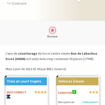
Itinéraire
Review
L’aire de
covoiturage
de Escot centre située
Rue de Labuchoa
Escot (64206)
est un(e) Auto-stop contenant 30 places (2 PMR).
Mise à jour du 2022-01-04 par BNLC (source)
Train et court trajets
Voitures à louer
SNCF CONNECT
EUROPCAR
Bons plans de
> Découvrir !