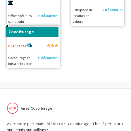
Bons plans de
> Découvrir !
Offres spéciales
> Découvrir !
location de
sur le train !
voiture !
Covoiturage
BLABLACAR
Covoiturage et
> Découvrir !
bus à petits prix !
Aires Covoiturage
Avec notre partenaire
BlaBlaCar
- covoiturage et bus à petits prix
sur Enquin-sur-Baillons !