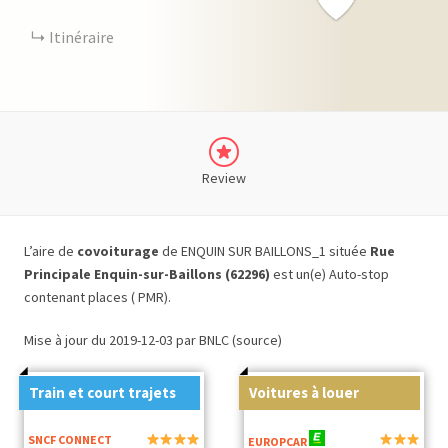
Itinéraire
Review
L’aire de
covoiturage
de ENQUIN SUR BAILLONS_1 située
Rue
Principale Enquin-sur-Baillons (62296)
est un(e) Auto-stop
contenant places ( PMR).
Mise à jour du 2019-12-03 par BNLC (source)
Train et court trajets
Voitures à louer
SNCF CONNECT
EUROPCAR