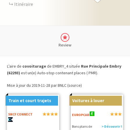
Itinéraire
Review
L’aire de
covoiturage
de EMBRY_4 située
Rue Principale Embry
(62293)
est un(e) Auto-stop contenant places ( PMR).
Mise à jour du 2019-11-28 par BNLC (source)
Train et court trajets
Voitures à louer
SNCF CONNECT
EUROPCAR
Bons plans de
> Découvrir !