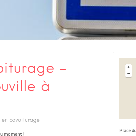
oiturage –
+
−
uville à
 en covoiturage
Place d
s du moment !