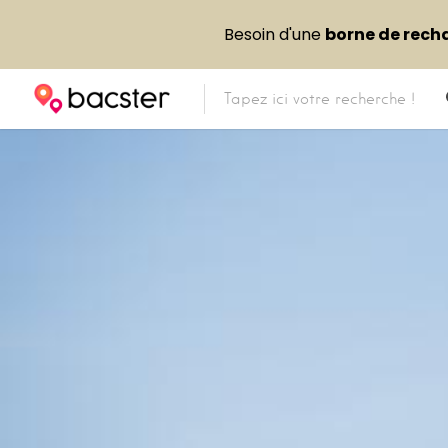
Besoin d'une
borne de rech