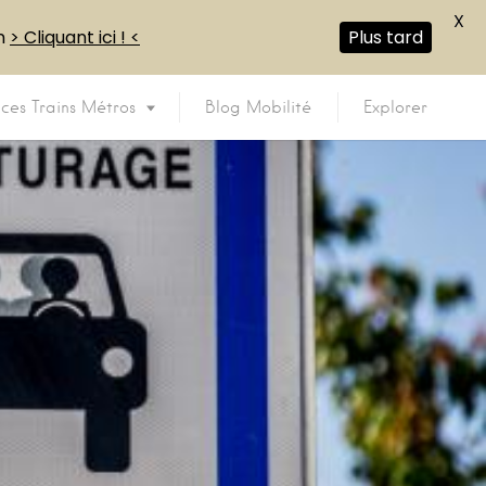
X
en
> Cliquant ici ! <
Plus tard
ices Trains Métros
Blog Mobilité
Explorer