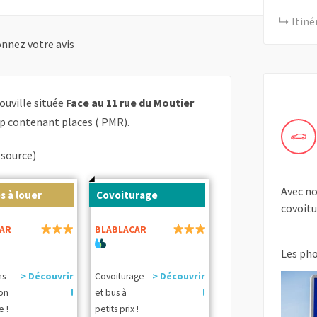
Itiné
nnez votre avis
ouville située
Face au 11 rue du Moutier
p contenant places ( PMR).
(source)
Avec no
s à louer
Covoiturage
covoitu
AR
BLABLACAR
Les ph
ns
> Découvrir
Covoiturage
> Découvrir
ion
!
et bus à
!
e !
petits prix !