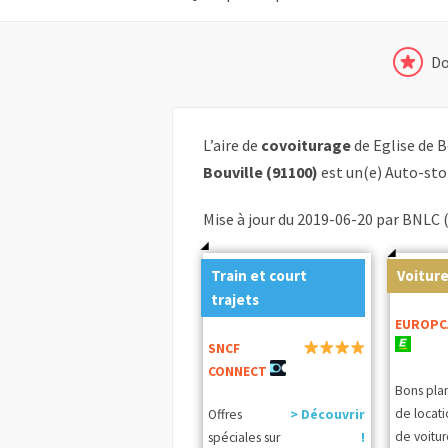
Do
L’aire de
covoiturage
de Eglise de B
Bouville (91100)
est un(e) Auto-sto
Mise à jour du 2019-06-20 par BNLC 
Train et court
Voiture
trajets
EUROPC
SNCF
CONNECT
Bons pla
de locat
Offres
> Découvrir
de voitur
spéciales sur
!