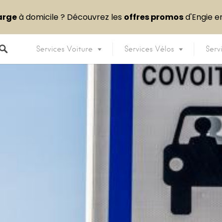
arge
à domicile ? Découvrez les
offres promos
d'Engie 
Services Voiture
Services Vélos
Serv