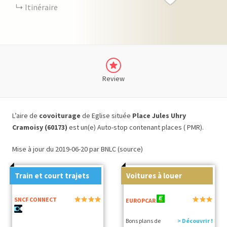
Itinéraire
Review
L’aire de
covoiturage
de Eglise située
Place Jules Uhry
Cramoisy (60173)
est un(e) Auto-stop contenant places ( PMR).
Mise à jour du 2019-06-20 par BNLC (source)
Train et court trajets
Voitures à louer
SNCF CONNECT
EUROPCAR
Bons plans de
> Découvrir !